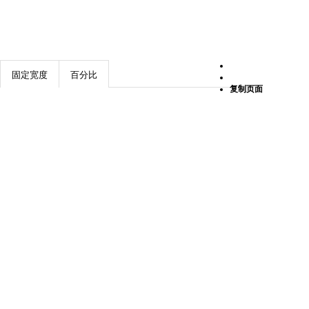
背景
框架
布局
魔方
组件
本页组件列表
固定宽度
百分比
共用区解锁
复制页面