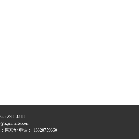
29810318
w@szjinhaite.com
席东华 电话： 13828759660
峰岭工业区一栋二楼